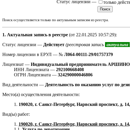
Статус лицензии
—
только дейс
Поиск осуществляется только по актулаьным записям из реестра.
1. Актуальная запись в реестре
(от 22.01.2025 10:57:29):
Статус лицензии —
Действует
(реестровая запись
актуальна
Номер лицензии в ЕРУЛ — №
Л064-00111-29/01757379
Лицензиат —
Индивидуальный предприниматель АРШИ
ИНН Лицензиата —
292100668408
ОГРН Лицензиата —
324290000046806
Вид деятельности —
Деятельность по оказанию услуг по дез
Место(а) осуществления деятельности:
1.
190020, г. Санкт-Петербург, Нарвский проспект, д. 14,
Вид(ы) работ:
1.
190020, г. Санкт-Петербург, Нарвский проспект, д. 14,
1.1.
Услуга по дератизации.